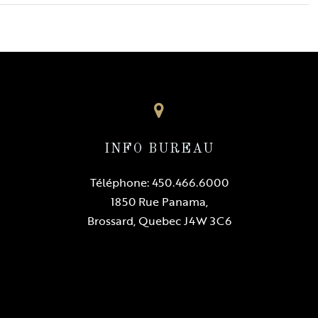
re.
Niveau
Sol
/A
Appartement