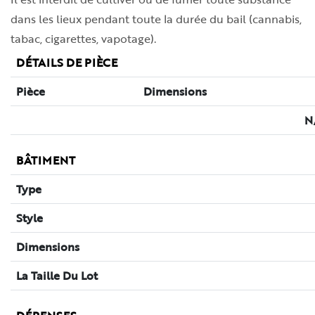
9456 Rue Riverin
$1,825/M
2 CHAMBRE(S) À COUCHER
1 SA
Détails
Emplac