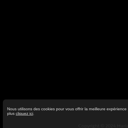
Style
Dimensions
La Taille Du Lot
DÉPENSES
N
CARACTÉRISTIQUES
Restrictions/Permissions
Animaux permis sous conditi
Stationnement
Au garage
Garage
Autre, Chauffé, Double largeu
Nous utilisons des cookies pour vous offrir la meilleure expérience 
plus
cliquez ici
.
Énergie pour le
Électricité
chauffage