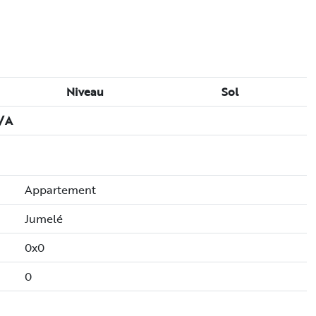
, Brossard, QC J4X
 | 890 PC
LLE(S) DE BAIN
2004
MLS: 21868009
ement
Proximités