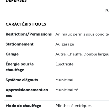
DESCR
Occupation immédiate! BROSSARD (R)- L'unité au comple
louer: 2 chambres avec 2 stationnements intérieurs, rangem
fleuve Saint-Laurent. Accès facile aux autobus vers le REM 
DIX30, le Mail Champlain,Costco, les pistes cyclables,les ph
plusieurs commerces.
Lors de la signature du bail, le locataire devra fournir
une preuve du transfert du compte Hydro à son nom ains
qu'une assurance responsabilité civile d'un montant de d
millions de dollars (2 000 000 $).
Lors de l'offre de location :
Le locataire devra fournir une vérification de crédit, une
lettre de référence de l'employeur, les coordonnées du
propriétaire précédent (si applicable) ainsi que trois