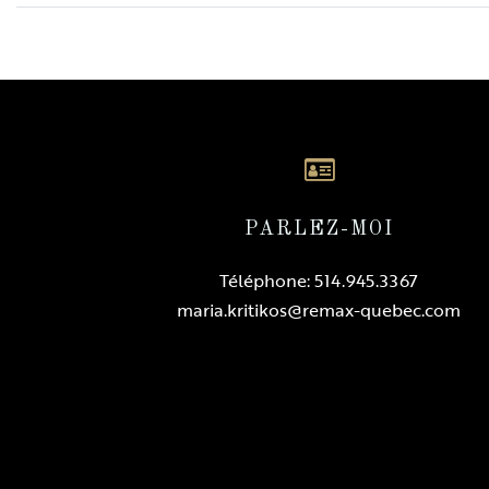
talons de paie.
Un animal peut être permis à la discrétion du locateur.
Tout dommage causé par l'animal sera aux frais du locatai
Il est interdit de cultiver ou de fumer toute substance
dans les lieux pendant toute la durée du bail (cannabis,
tabac, cigarettes, vapotage).
DÉTAILS DE PIÈCE
Pièce
Dimensions
N
BÂTIMENT
Type