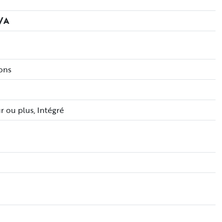
IPTION
t a été fraîchement peinte en 2026.Superbe condo à
ent extérieures sur le balcon, et une très belle vue sur le
et partout en ville. Proche de tous les services tels que le
armacies, les garderies, les écoles, les épiceries et
i
eux