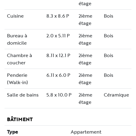
étage
Cuisine
8.3 x 8.6 P
2ième
Bois
étage
Bureau à
2.0 x 5.11 P
2ième
Bois
domicile
étage
Chambre à
8.11 x 12.1 P
2ième
Bois
coucher
étage
Penderie
6.11 x 6.0 P
2ième
Bois
(Walk-in)
étage
Salle de bains
5.8 x 10.0 P
2ième
Céramique
étage
BÂTIMENT
Type
Appartement