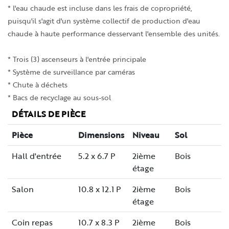
* l'eau chaude est incluse dans les frais de copropriété,
puisqu'il s'agit d'un système collectif de production d'eau
chaude à haute performance desservant l'ensemble des unités.
* Trois (3) ascenseurs à l'entrée principale
* Système de surveillance par caméras
* Chute à déchets
* Bacs de recyclage au sous-sol
DÉTAILS DE PIÈCE
Pièce
Dimensions
Niveau
Sol
Hall d'entrée
5.2 x 6.7 P
2ième
Bois
étage
Salon
10.8 x 12.1 P
2ième
Bois
étage
Coin repas
10.7 x 8.3 P
2ième
Bois