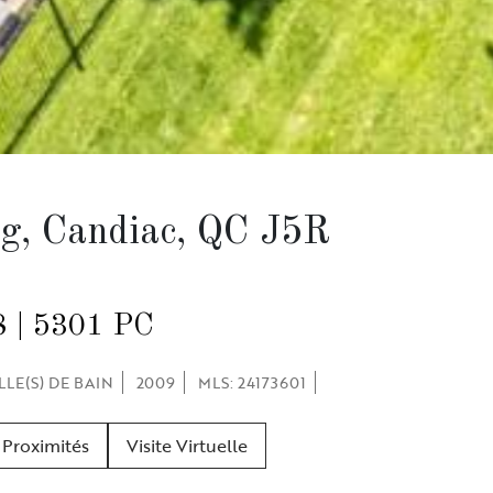
g, Candiac, QC J5R
8 | 5301 PC
LLE(S) DE BAIN
2009
MLS: 24173601
Proximités
Visite Virtuelle